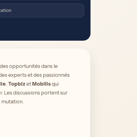
cation
 des opportunités dans le
 des experts et des passionnés
ile
,
Topbiz
et
Mobilis
qui
ir. Les discussions portent sur
 mutation.