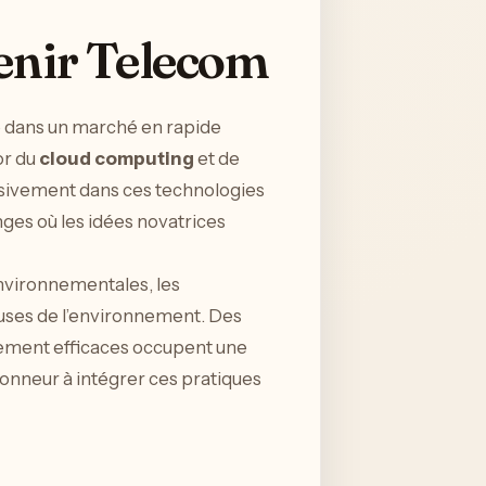
venir Telecom
e dans un marché en rapide
or du
cloud computing
et de
sivement dans ces technologies
nges où les idées novatrices
nvironnementales, les
euses de l’environnement. Des
quement efficaces occupent une
nneur à intégrer ces pratiques