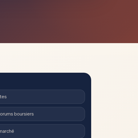
ntes
forums boursiers
 marché