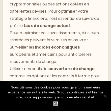
cryptomonnaies ou des actions cotées en
différentes devises. Pour optimiser votre
stratégie financière, il est essentiel de suivre de
près le
taux de change actuel
.
Pour maximiser vos investissements, plusieurs
stratégies peuvent être mises en œuvre :
Surveiller les
indices économiques
européens et américains pour anticiper les
mouvements de change.
Utiliser des outils de
couverture de change
comme les options et les contrats à terme pour
stabiliser vos investissements.
Nous utilisons des cookies pour vous garantir la meilleure
Investir dans des
ETF internationaux
qui
expérience sur notre site web. Si vous continuez à utiliser ce
offrent une diversification et une exposition
site, nous supposerons que vous en êtes satisfait.
Ok
réduit aux risques de change.