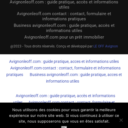
Avignonleoff.com : guide pratique, accès et informations
utiles
Avignonleoff.com contact : contact, formulaire et
informations pratiques
Business avignonleoff.com : guide pratique, accès et
informations utiles
Avignonleoff.com pour un prêt immobilier
@2023 - Tous droits réservés. Conçu et développé par
LE OFF Avignon
Avignonleoff.com : guide pratique, acces et informations utiles
Avignonleoff.com contact : contact, formulaire et informations
pratiques
Business avignonleoff.com : guide pratique, acces et
informations utiles
Avignonleoff.com : guide pratique, accès et informations
utiles
Avignonleoff.com contact : contact, formulaire et
informations pratiques
Business avignonleoff.com : guide
Nous utilisons des cookies pour vous garantir la meilleure
pratique, accès et informations utiles
expérience sur notre site web. Si vous continuez à utiliser ce
site, nous supposerons que vous en êtes satisfait.