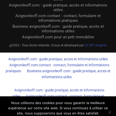
Avignonleoff.com : guide pratique, accès et informations
utiles
Avignonleoff.com contact : contact, formulaire et
informations pratiques
Business avignonleoff.com : guide pratique, accès et
informations utiles
Avignonleoff.com pour un prêt immobilier
@2023 - Tous droits réservés. Conçu et développé par
LE OFF Avignon
Avignonleoff.com : guide pratique, acces et informations utiles
Avignonleoff.com contact : contact, formulaire et informations
pratiques
Business avignonleoff.com : guide pratique, acces et
informations utiles
Avignonleoff.com : guide pratique, accès et informations
utiles
Avignonleoff.com contact : contact, formulaire et
informations pratiques
Business avignonleoff.com : guide
Nous utilisons des cookies pour vous garantir la meilleure
pratique, accès et informations utiles
expérience sur notre site web. Si vous continuez à utiliser ce
site, nous supposerons que vous en êtes satisfait.