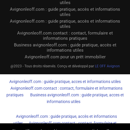
utiles
Avignonleoff.com : guide pratique, accès et informations
utiles
Avignonleoff.com : guide pratique, accès et informations
utiles
Avignonleoff.com contact : contact, formulaire et
informations pratiques
Business avignonleoff.com : guide pratique, accès et
informations utiles
Avignonleoff.com pour un prêt immobilier
@2023 - Tous droits réservés. Conçu et développé par
LE OFF Avignon
Avignonleoff.com : guide pratique, acces et informations utiles
Avignonleoff.com contact : contact, formulaire et informations
pratiques
Business avignonleoff.com : guide pratique, acces et
informations utiles
Avignonleoff.com : guide pratique, accès et informations
utiles
Avignonleoff.com contact : contact, formulaire et
informations pratiques
Business avignonleoff.com : guide