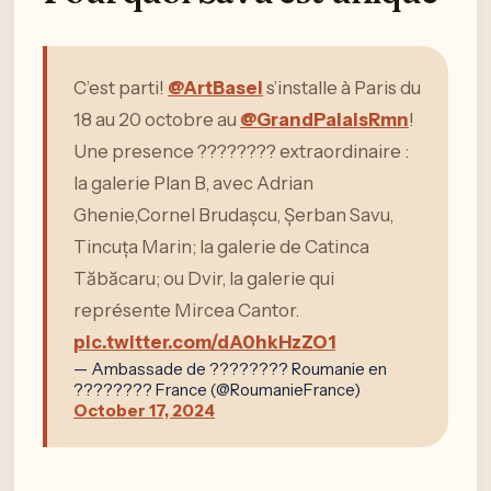
C’est parti!
@ArtBasel
s’installe à Paris du
18 au 20 octobre au
@GrandPalaisRmn
!
Une presence ???????? extraordinaire :
la galerie Plan B, avec Adrian
Ghenie,Cornel Brudașcu, Șerban Savu,
Tincuța Marin; la galerie de Catinca
Tăbăcaru; ou Dvir, la galerie qui
représente Mircea Cantor.
pic.twitter.com/dA0hkHzZO1
— Ambassade de ???????? Roumanie en
???????? France (@RoumanieFrance)
October 17, 2024