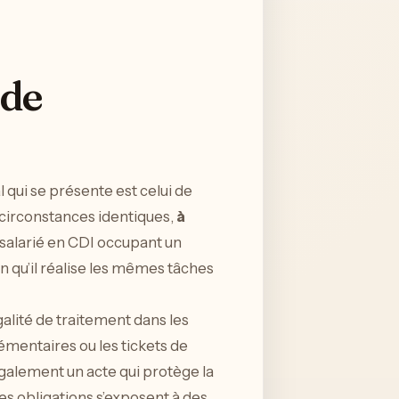
 de
qui se présente est celui de
es circonstances identiques,
à
 salarié en CDI occupant un
 qu’il réalise les mêmes tâches
galité de traitement dans les
lémentaires ou les tickets de
également un acte qui protège la
es obligations s’exposent à des