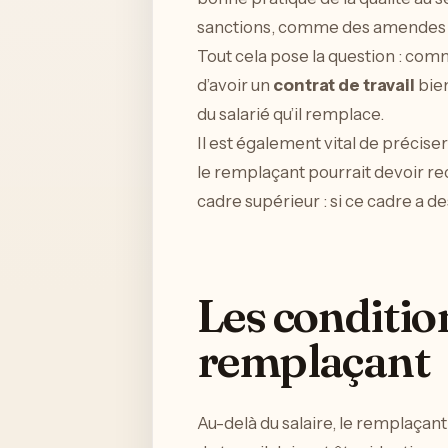
sanctions, comme des amendes po
Tout cela pose la question : comme
d’avoir un
contrat de travail
bien
du salarié qu’il remplace.
Il est également vital de précise
le remplaçant pourrait devoir re
cadre supérieur : si ce cadre a
Les condition
remplaçant
Au-delà du salaire, le remplaça