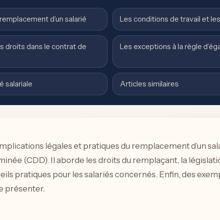
e remplacement d’un salarié
Les conditions de travail et le
 droits dans le contrat de
Les exceptions à la règle d’éga
é salariale
Articles similaires
 implications légales et pratiques du remplacement d’un sa
inée (CDD). Il aborde les droits du remplaçant, la législati
ils pratiques pour les salariés concernés. Enfin, des exemp
e présenter.