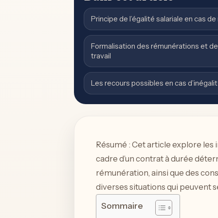
Principe de l’égalité salariale en cas d
Formalisation des rémunérations et des
travail
Les recours possibles en cas d’inégalit
Résumé : Cet article explore les
cadre d’un contrat à durée déterm
rémunération, ainsi que des conse
diverses situations qui peuvent s
Sommaire