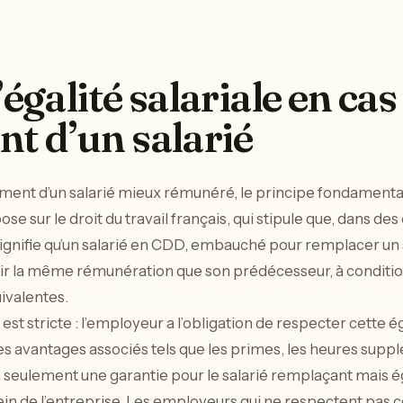
’égalité salariale en cas
t d’un salarié
ent d’un salarié mieux rémunéré, le principe fondamental 
pose sur le droit du travail français, qui stipule que, dans d
 signifie qu’un salarié en CDD, embauché pour remplacer un
ir la même rémunération que son prédécesseur, à condition
ivalentes.
st stricte : l’employeur a l’obligation de respecter cette é
les avantages associés tels que les primes, les heures supp
non seulement une garantie pour le salarié remplaçant mais 
ein de l’entreprise. Les employeurs qui ne respectent pas c