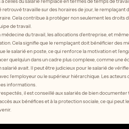
s à celles du salarié remplacé en termes de temps de travail
ié retrouvé travaille sur des horaires de jour, le remplaçant
aire. Cela contribue à protéger non seulement les droits des
ipe de travail.
a médecine du travail, les allocations d’entreprise, et même
tion. Cela signifie que le remplaçant doit bénéficier des
le salarié en poste, ce qui renforce la motivation et l’eng
lacer quelqu’un dans un cadre plus complexe, comme une équi
salarié avait. Il peut être judicieux pour le salarié de vérifi
avec l’employeur ou le supérieur hiérarchique. Les acteurs
es informations.
 respectés, il est conseillé aux salariés de bien document
cès aux bénéfices et à la protection sociale, ce qui peut le
venir.