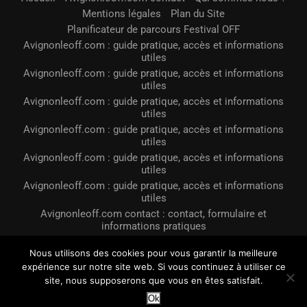
Mentions légales
Plan du Site
Planificateur de parcours Festival OFF
Avignonleoff.com : guide pratique, accès et informations
utiles
Avignonleoff.com : guide pratique, accès et informations
utiles
Avignonleoff.com : guide pratique, accès et informations
utiles
Avignonleoff.com : guide pratique, accès et informations
utiles
Avignonleoff.com : guide pratique, accès et informations
utiles
Avignonleoff.com : guide pratique, accès et informations
utiles
Avignonleoff.com contact : contact, formulaire et
informations pratiques
Business avignonleoff.com : guide pratique, accès et
Nous utilisons des cookies pour vous garantir la meilleure
informations utiles
expérience sur notre site web. Si vous continuez à utiliser ce
Avignonleoff.com pour un prêt immobilier
site, nous supposerons que vous en êtes satisfait.
@2023 - Tous droits réservés. Conçu et développé par
LE OFF Avignon
Ok