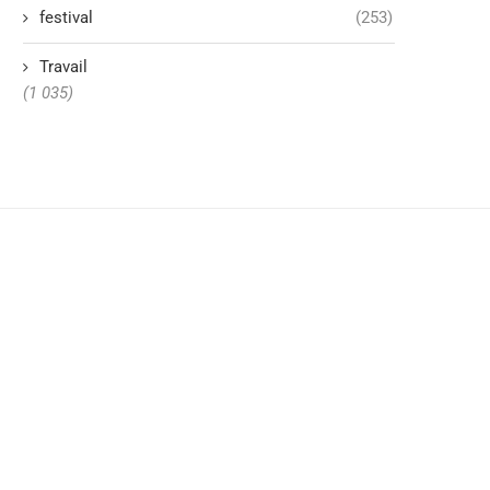
festival
(253)
Travail
(1 035)