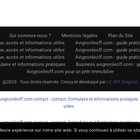
Qui sommes-nous ?
Mentions légales
Plan du Site
e, accès et informations utiles
Avignonleoff.com : guide prati
e, accès et informations utiles
Avignonleoff.com : guide prati
e, accès et informations utiles
Avignonleoff.com : guide prati
laire et informations pratiques
Business avignonleoff.com : gu
Avignonleoff.com pour un prêt immobilier
@2023 - Tous droits réservés. Conçu et développé par
LE OFF Avignon
Avignonleoff.com contact : contact, formulaire et informations pratiques
utiles
Avignonleoff.com contact : contact, formulaire et informations pratiques
utiles
lleure expérience sur notre site web. Si vous continuez à utiliser ce si