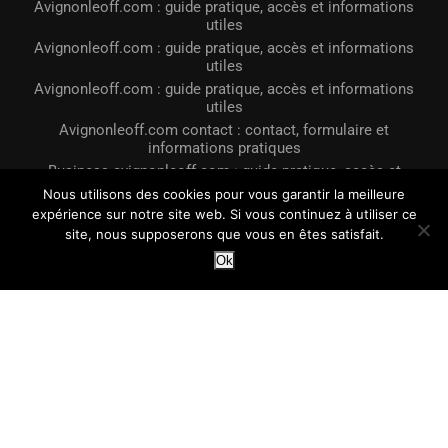
utiles
Avignonleoff.com : guide pratique, accès et informations
utiles
Avignonleoff.com : guide pratique, accès et informations
utiles
Avignonleoff.com : guide pratique, accès et informations
utiles
Avignonleoff.com contact : contact, formulaire et
informations pratiques
Business avignonleoff.com : guide pratique, accès et
Nous utilisons des cookies pour vous garantir la meilleure
informations utiles
expérience sur notre site web. Si vous continuez à utiliser ce
Avignonleoff.com pour un prêt immobilier
site, nous supposerons que vous en êtes satisfait.
Ok
@2023 - Tous droits réservés. Conçu et développé par
LE OFF Avignon
Avignonleoff.com : guide pratique, acces et informations utiles
Avignonleoff.com contact : contact, formulaire et informations
pratiques
Business avignonleoff.com : guide pratique, acces et
informations utiles
Avignonleoff.com : guide pratique, accès et informations