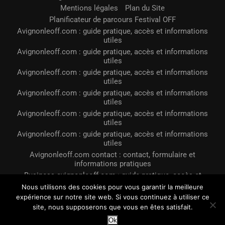
Mentions légales
Plan du Site
Planificateur de parcours Festival OFF
Avignonleoff.com : guide pratique, accès et informations
utiles
Avignonleoff.com : guide pratique, accès et informations
utiles
Avignonleoff.com : guide pratique, accès et informations
utiles
Avignonleoff.com : guide pratique, accès et informations
utiles
Avignonleoff.com : guide pratique, accès et informations
utiles
Avignonleoff.com : guide pratique, accès et informations
utiles
Avignonleoff.com contact : contact, formulaire et
informations pratiques
Business avignonleoff.com : guide pratique, accès et
informations utiles
Nous utilisons des cookies pour vous garantir la meilleure
Avignonleoff.com pour un prêt immobilier
expérience sur notre site web. Si vous continuez à utiliser ce
site, nous supposerons que vous en êtes satisfait.
@2023 - Tous droits réservés. Conçu et développé par
LE OFF Avignon
Ok