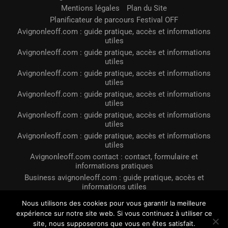
Mentions légales
Plan du Site
Planificateur de parcours Festival OFF
Avignonleoff.com : guide pratique, accès et informations
utiles
Avignonleoff.com : guide pratique, accès et informations
utiles
Avignonleoff.com : guide pratique, accès et informations
utiles
Avignonleoff.com : guide pratique, accès et informations
utiles
Avignonleoff.com : guide pratique, accès et informations
utiles
Avignonleoff.com : guide pratique, accès et informations
utiles
Avignonleoff.com contact : contact, formulaire et
informations pratiques
Business avignonleoff.com : guide pratique, accès et
informations utiles
Avignonleoff.com pour un prêt immobilier
Nous utilisons des cookies pour vous garantir la meilleure
expérience sur notre site web. Si vous continuez à utiliser ce
@2023 - Tous droits réservés. Conçu et développé par
LE OFF Avignon
site, nous supposerons que vous en êtes satisfait.