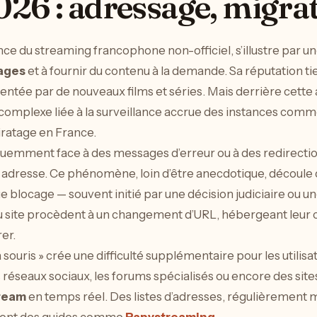
26 : adressage, migrat
ce du streaming francophone non-officiel, s’illustre par u
cages
et à fournir du contenu à la demande. Sa réputation tie
tée par de nouveaux films et séries. Mais derrière cette 
complexe liée à la surveillance accrue des instances com
piratage en France.
équemment face à des messages d’erreur ou à des redirection
adresse. Ce phénomène, loin d’être anecdotique, découle d
e blocage — souvent initié par une décision judiciaire ou u
du site procèdent à un changement d’URL, hébergeant leur 
rer.
 souris » crée une difficulté supplémentaire pour les utilis
es réseaux sociaux, les forums spécialisés ou encore des sites
tream
en temps réel. Des listes d’adresses, régulièrement m
 dont des guides comme
Papystreaming
.