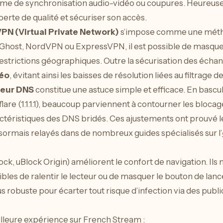
ème de synchronisation audio-vidéo ou coupures. Heureuse
perte de qualité et sécuriser son accès.
PN (Virtual Private Network)
s’impose comme une métho
Ghost, NordVPN ou ExpressVPN, il est possible de masquer 
restrictions géographiques. Outre la sécurisation des éch
déo
, évitant ainsi les baisses de résolution liées au filtrage 
veur DNS
constitue une astuce simple et efficace. En basc
flare (1.1.1.1), beaucoup parviennent à contourner les blocag
actéristiques des DNS bridés. Ces ajustements ont prouvé l
ésormais relayés dans de nombreux guides spécialisés sur l’
ck, uBlock Origin) améliorent le confort de navigation. Ils 
bles de ralentir le lecteur ou de masquer le bouton de lanc
us robuste pour écarter tout risque d’infection via des publ
illeure expérience sur French Stream :