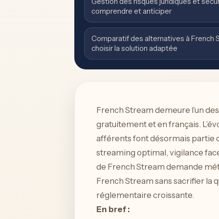
Gestion des risques juridiques et sécur
comprendre et anticiper
Comparatif des alternatives à French S
choisir la solution adaptée
French Stream demeure l’un des s
gratuitement et en français. L’év
afférents font désormais partie 
streaming optimal, vigilance face
de French Stream demande méthod
French Stream sans sacrifier la q
réglementaire croissante.
En bref :