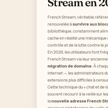
Stream en 20
French Stream, véritable référen
renouvelée à
survivre aux blo
bibliothèque, constamment alimen
cache en réalité une mécanique 
contrôle et de la lutte contre le 
En 2026, les utilisateurs font fr
French Stream via leur ancienne 
migration de domaine
. À chaqu
internet —, les administrateurs 
extensions plus difficiles à censu
Cette technique du « chat et de la
souvent recourir à la veille sur l
la
nouvelle adresse French S
plusieurs plateformes de veille