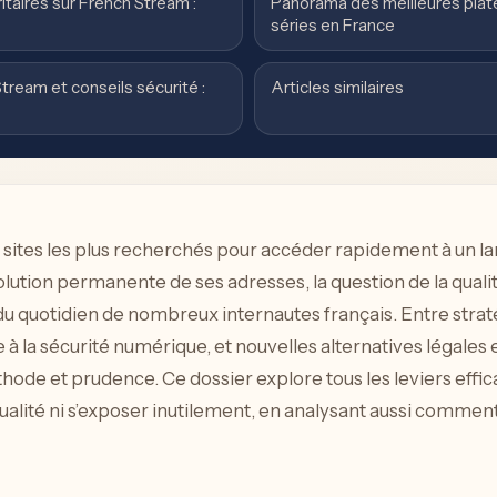
itaires sur French Stream :
Panorama des meilleures plate
séries en France
tream et conseils sécurité :
Articles similaires
ites les plus recherchés pour accéder rapidement à un larg
olution permanente de ses adresses, la question de la qualité
du quotidien de nombreux internautes français. Entre stra
 à la sécurité numérique, et nouvelles alternatives légales 
e et prudence. Ce dossier explore tous les leviers effica
ualité ni s’exposer inutilement, en analysant aussi comment 