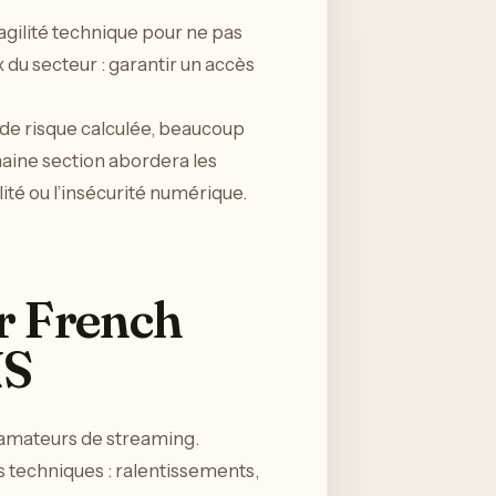
gilité technique pour ne pas
x du secteur : garantir un accès
se de risque calculée, beaucoup
haine section abordera les
ité ou l’insécurité numérique.
ur French
NS
 amateurs de streaming.
 techniques : ralentissements,