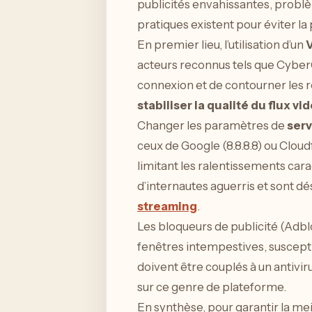
publicités envahissantes, probl
pratiques existent pour éviter la 
En premier lieu, l’utilisation d’un
V
acteurs reconnus tels que Cyber
connexion et de contourner les 
stabiliser la qualité du flux vi
Changer les paramètres de
ser
ceux de Google (8.8.8.8) ou Cloud
limitant les ralentissements car
d’internautes aguerris et sont d
streaming
.
Les bloqueurs de publicité (Adblo
fenêtres intempestives, suscepti
doivent être couplés à un antivir
sur ce genre de plateforme.
En synthèse, pour garantir la me