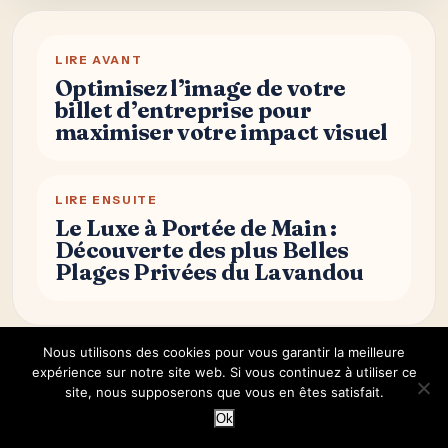
LIRE AVANT
Optimisez l’image de votre
billet d’entreprise pour
maximiser votre impact visuel
LIRE ENSUITE
Le Luxe à Portée de Main :
Découverte des plus Belles
Plages Privées du Lavandou
Nous utilisons des cookies pour vous garantir la meilleure
expérience sur notre site web. Si vous continuez à utiliser ce
Continuer dans le meme
site, nous supposerons que vous en êtes satisfait.
tempo
Ok