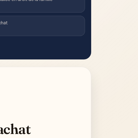
achat
achat