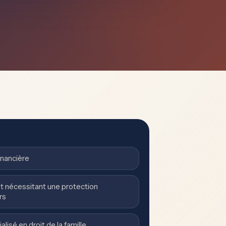
inancière
nt nécessitant une protection
rs
lisé en droit de la famille