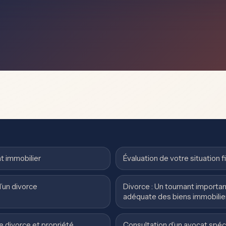
at immobilier
Évaluation de votre situation f
d’un divorce
Divorce : Un tournant importa
adéquate des biens immobilie
e divorce et propriété
Consultation d’un avocat spécia