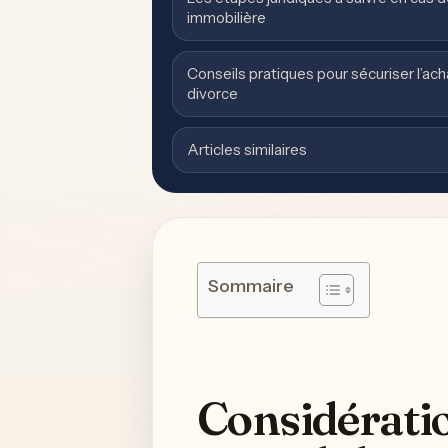
immobilière
Conseils pratiques pour sécuriser l’ac
divorce
Articles similaires
Sommaire
Considératio