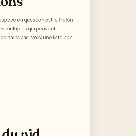
lons
l’espèce en question est le frelon
res multiples qui peuvent
ertains cas. Voici une liste non
 du nid