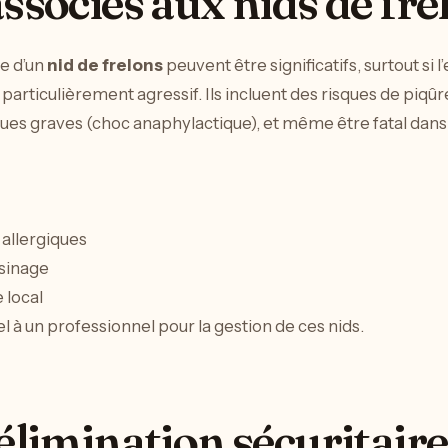
associés aux nids de fre
ce d’un
nid de frelons
peuvent être significatifs, surtout si 
t particulièrement agressif. Ils incluent des risques de piqû
ues graves (choc anaphylactique), et même être fatal dans c
 allergiques
isinage
 local
el à un professionnel pour la gestion de ces nids.
’élimination sécuritaire