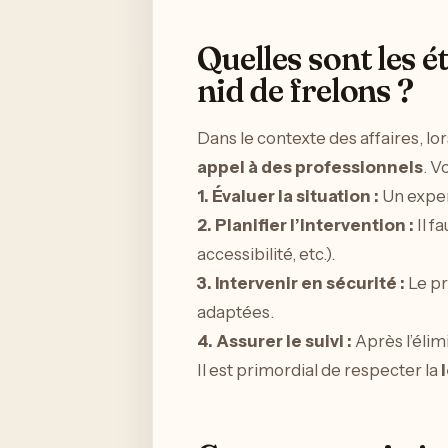
Quelles sont les é
nid de frelons ?
Dans le contexte des affaires, lorsq
appel à des professionnels
. V
1.
Évaluer la situation
:
Un expert
2.
Planifier l’intervention
:
Il f
accessibilité, etc.).
3.
Intervenir en sécurité
:
Le pr
adaptées.
4.
Assurer le suivi
:
Après l’élimi
Il est primordial de respecter la