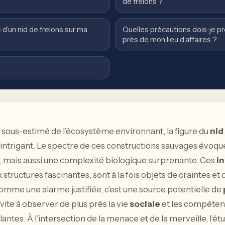
de frelons ?
d’un nid de frelons sur ma
Quelles précautions dois-je pre
près de mon lieu d’affaires ?
 sous-estimé de l’écosystème environnant, la figure du
nid
u’intrigant. Le spectre de ces constructions sauvages évo
és, mais aussi une complexité biologique surprenante. Ces
i
structures fascinantes, sont à la fois objets de craintes et d
homme une alarme justifiée, c’est une source potentielle de
vite à observer de plus près la vie
sociale
et les compéten
antes. À l’intersection de la menace et de la merveille, l’ét