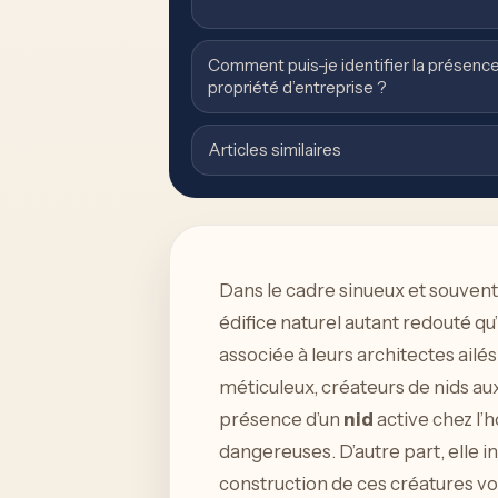
Comment puis-je identifier la présence 
propriété d’entreprise ?
Articles similaires
Dans le cadre sinueux et souvent
édifice naturel autant redouté q
associée à leurs architectes ail
méticuleux, créateurs de nids aux 
présence d’un
nid
active chez l’
dangereuses. D’autre part, elle in
construction de ces créatures vol