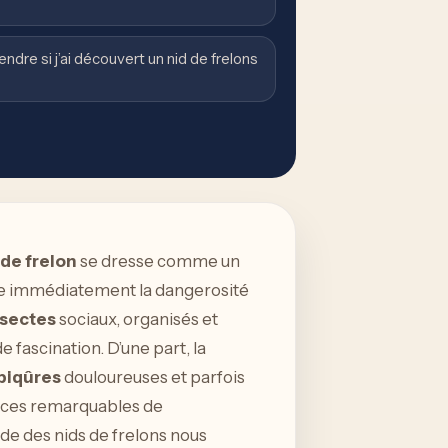
ndre si j’ai découvert un nid de frelons
 de frelon
se dresse comme un
que immédiatement la dangerosité
nsectes
sociaux, organisés et
e fascination. D’une part, la
piqûres
douloureuses et parfois
ces remarquables de
ude des nids de frelons nous