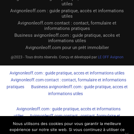
utiles
Avignonleoff.com : guide pratique, accès et informations
utiles
Avignonleoff.com contact : contact, formulaire et
informations pratiques
Business avignonleoff.com : guide pratique, accès et
informations utiles
Avignonleoff.com pour un prêt immobilier
@2023 - Tous droits réservés. Conçu et développé par
LE OFF Avignon
Avignonleoff.com : guide pratique, acces et informations utiles
Avignonleoff.com contact : contact, formulaire et informations
pratiques
Business avignonleoff.com : guide pratique, acces et
informations utiles
Avignonleoff.com : guide pratique, accès et informations
utiles
Avignonleoff.com contact : contact, formulaire et
informations pratiques
Business avignonleoff.com : guide
Nous utilisons des cookies pour vous garantir la meilleure
expérience sur notre site web. Si vous continuez à utiliser ce
pratique, accès et informations utiles